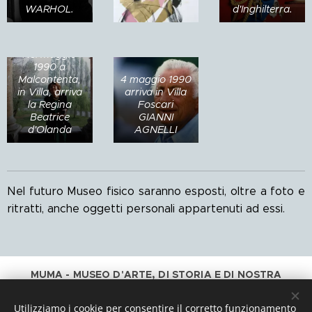
WARHOL.
d'Inghilterra.
Nel maggio
1990 a
Malcontenta,
4 maggio 1990
in Villa, arriva
arriva in Villa
la Regina
Foscari
Beatrice
GIANNI
d'Olanda
AGNELLI
Nel
futuro Museo fisico s
a
ranno esposti, oltre a foto e
ritratti, anche oggetti personali appartenuti ad essi.
MUMA - MUSEO D'ARTE, DI STORIA E DI NOSTRA
SORELLA ACQUA è un Progetto promosso e sostenuto
da
Utilizziamo i cookie per consentire il corretto funzionamento