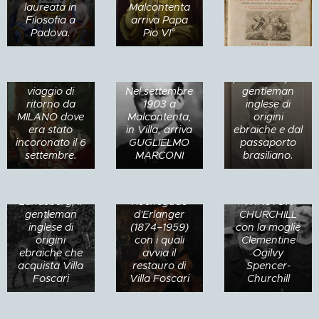
FERDINANDO
1924 Villa
laureata in
Malcontenta
I d'Austria
Foscari viene
Filosofia a
arriva Papa
1926 arriva a
s'imbarcò a
comprata da
Padova.
Pio VI°
Malcontenta,
FUSINA alla
Albert ('Bertie')
per unirsi a
volta di
Clinton
Albert
VENEZIA
Landsberg
(Clinton)
durante il suo
(1889-1965) un
Landsberg e a
viaggio di
Nel settembre
gentleman
Paul
ritorno da
1903 a
inglese di
Rodocanachi
MILANO dove
Malcontenta,
origini
1924 arriva a
La baronessa
era stato
in Villa, arriva
ebraiche e dal
Malcontenta
Marie Rose
incoronato il 6
GUGLIELMO
passaporto
Paul
Antoinette
5 ottobre 1927
settembre.
MARCONI
brasiliano.
Rodocanachi
Catherine de
a
compagno di
Robert
Malcontenta,
Albert "Bertie"
d'Aqueria de
in Villa, arriva
Landsberg, il
Rochegude
WINSTON
gentleman
d'Erlanger
CHURCHILL
inglese di
(1874–1959)
con la moglie
origini
con i quali
Clementine
ebraiche che
avvia il
Ogilvy
acquista Villa
restauro di
Spencer-
Foscari
Villa Foscari
Churchill