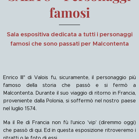
famosi
Sala espositiva dedicata a tutti i personaggi
famosi che sono passati per Malcontenta
Enrico III° di Valois fu, sicuramente, il personaggio più
18 aprile 1001:
il Doge Pietro
famoso della storia che passò e si fermò a
Orseolo II
Malcontenta. Durante il suo viaggio di ritorno in Francia,
incontra di
proveniente dalla Polonia, si soffermò nel nostro paese
notte in gran
segreto,
nel luglio 1574.
presso il
Monastero di
Ma il Re di Francia non fù l'unico 'vip' (diremmo oggi)
Sant'Ilario,
l'imperatore
che passò di qui. Ed in questa esposizione ritroveremo i
Ottone III,
ritratti o le foto di essi.