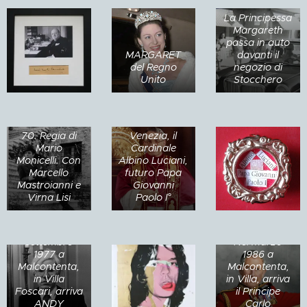
La Principessa
Margareth
passa in auto
MARGARET
davanti il
del Regno
negozio di
Nel 1965 a
24 giugno
Unito
Stocchero
Malcontenta,
1973 a
in villa, si gira il
Malcontenta
film
arriva il
CASANOVA
Patriarca di
70. Regia di
Venezia, il
Mario
Cardinale
Monicelli. Con
Albino Luciani,
Marcello
futuro Papa
Mastroianni e
Giovanni
Virna Lisi
Paolo I°
12 - 17
settembre
Nel marzo
1977 a
1986 a
Malcontenta,
Malcontenta,
in Villa
in Villa, arriva
Foscari, arriva
il Principe
ANDY
Carlo