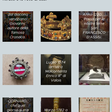
venuto da
Pomposa
accompagnato
dal diacono
Anno 1220....
veneziano
Passa per le
Giovanni,
nostre terre
autore della
San
famosa
FRANCESCO
Cronaca.
D'ASSISI.
25 GIUGNO
1678 nel suo
viaggio di
Luglio 1574
ritorno da
arriva a
Padova, per
Malcontenta
tornare a casa
Enrico III° di
a Venezia,
Valois
passa per
Malcontenta
ELENA
LUCREZIA
CORNARO,
5 ottobre 1838
che quel
l'imperatore
giorno si era
Marzo 1782 a