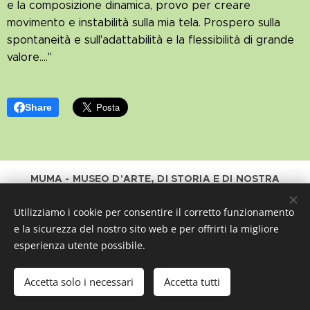
e la composizione dinamica, provo per creare
movimento e instabilità sulla mia tela. Prospero sulla
spontaneità e sull'adattabilità e la flessibilità di grande
valore...."
Share
MUMA - MUSEO D'ARTE, DI STORIA E DI NOSTRA
SORELLA ACQUA è un Progetto promosso e sostenuto
da
Utilizziamo i cookie per consentire il corretto funzionamento
NUOVE INIZIATIVE APS
e la sicurezza del nostro sito web e per offrirti la migliore
associazione di promozione sociale con sede a Malcontenta
esperienza utente possibile.
- Venezia - Italia
https://www.facebook.com/MumaMuseoDiMalcontenta/
Accetta solo i necessari
Accetta tutti
Creato con
Webnode
Cookies